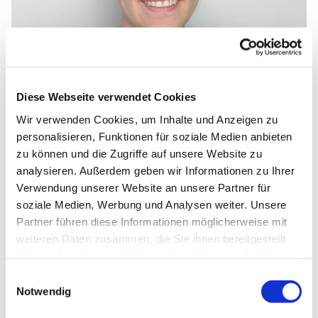
Diese Webseite verwendet Cookies
Wir verwenden Cookies, um Inhalte und Anzeigen zu
personalisieren, Funktionen für soziale Medien anbieten
zu können und die Zugriffe auf unsere Website zu
analysieren. Außerdem geben wir Informationen zu Ihrer
Verwendung unserer Website an unsere Partner für
soziale Medien, Werbung und Analysen weiter. Unsere
Partner führen diese Informationen möglicherweise mit
Jugendreferentin Lena Klapp
weiteren Daten zusammen, die Sie ihnen bereitgestellt
haben oder die sie im Rahmen Ihrer Nutzung der Dienste
01575 6359270
gesammelt haben.
Einwilligungsauswahl
lena.klapp@ekkos.de
Notwendig