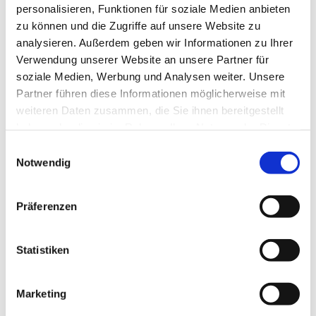
personalisieren, Funktionen für soziale Medien anbieten
zu können und die Zugriffe auf unsere Website zu
analysieren. Außerdem geben wir Informationen zu Ihrer
Verwendung unserer Website an unsere Partner für
soziale Medien, Werbung und Analysen weiter. Unsere
Partner führen diese Informationen möglicherweise mit
weiteren Daten zusammen, die Sie ihnen bereitgestellt
haben oder die sie im Rahmen Ihrer Nutzung der Dienste
gesammelt haben.
Einwilligungsauswahl
Notwendig
FRANCESCO UND DER PAPST erzählt die
Präferenzen
berührende Geschichte eines elfjährigen Jungen,
dessen größter Traum in Erfüllung geht: Einmal für
den Papst zu singen. Der Dokumentarfilm nach einer
Statistiken
Idee von Peter Weckert begleitet Francesco,
Chorknabe im „Pueri Cantores“, in der aufregenden
Marketing
Zeit der Proben und
gewährt gleichzeitig einzigartige
Einblicke in das Leben von Papst Benedikt XVI. und