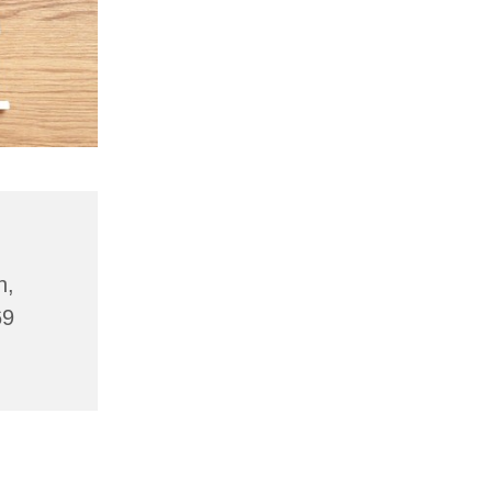
n,
69