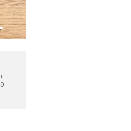
n,
69