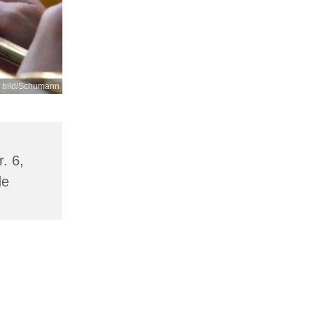
d bild/Schumann
. 6,
de