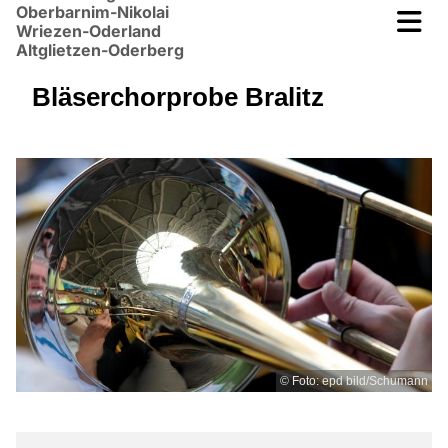
Oberbarnim-Nikolai
Wriezen-Oderland
Altglietzen-Oderberg
Bläserchorprobe Bralitz
© Foto: epd bild/Schumann