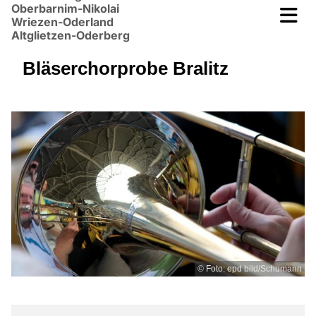
Oberbarnim-Nikolai
Wriezen-Oderland
Altglietzen-Oderberg
Bläserchorprobe Bralitz
© Foto: epd bild/Schumann