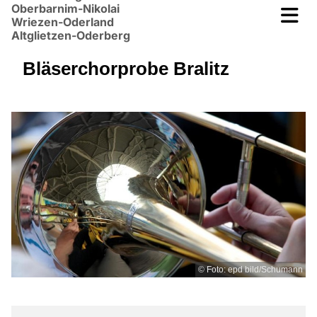
Oberbarnim-Nikolai
Wriezen-Oderland
Altglietzen-Oderberg
Bläserchorprobe Bralitz
© Foto: epd bild/Schumann