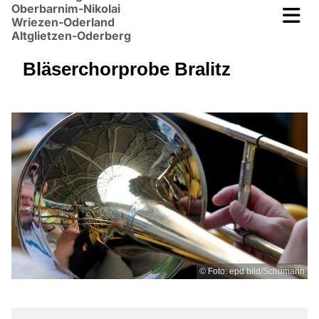
Oberbarnim-Nikolai
Wriezen-Oderland
Altglietzen-Oderberg
Bläserchorprobe Bralitz
© Foto: epd bild/Schumann