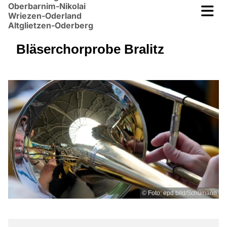
Oberbarnim-Nikolai
Wriezen-Oderland
Altglietzen-Oderberg
Bläserchorprobe Bralitz
© Foto: epd bild/Schumann