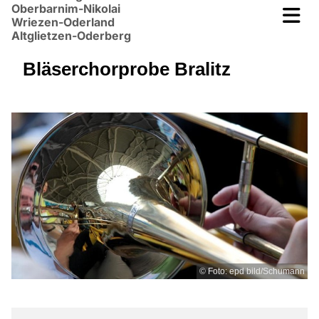
Oberbarnim-Nikolai
Wriezen-Oderland
Altglietzen-Oderberg
Bläserchorprobe Bralitz
© Foto: epd bild/Schumann