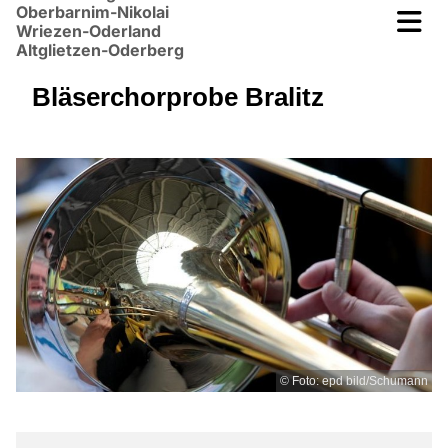
Oberbarnim-Nikolai
Wriezen-Oderland
Altglietzen-Oderberg
Bläserchorprobe Bralitz
© Foto: epd bild/Schumann