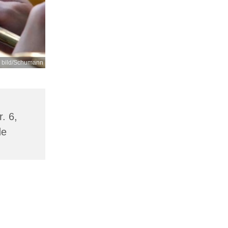
d bild/Schumann
. 6,
de