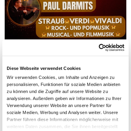
© Louis Pawellek
Diese Webseite verwendet Cookies
Candellight-Konzert "Klassik bei
Wir verwenden Cookies, um Inhalte und Anzeigen zu
Kerzenschein" in der Kirche Oderberg
personalisieren, Funktionen für soziale Medien anbieten
Unter dem Motto "Klassik bei Kerzenschein"
zu können und die Zugriffe auf unsere Website zu
präsentiert das Violinentalent Paul Darmits Werke aus
analysieren. Außerdem geben wir Informationen zu Ihrer
Rock- und Popmusik, Musical- und Filmmusik. Am
Verwendung unserer Website an unsere Partner für
Freitag, dem 09.10.2026 in der St. Nikolai Kirche zu
soziale Medien, Werbung und Analysen weiter. Unsere
Oderberg wird dieses tolle und romantische Erlebnis
Partner führen diese Informationen möglicherweise mit
Wirklichkeit. Einlass ist ab 17.30 Uhr. Das Konzert
weiteren Daten zusammen, die Sie ihnen bereitgestellt
beginnt dann 18.30 Uhr. Karten sind im Vorverkauf