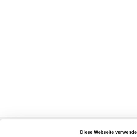
Ev. Kirchengemeinden
Diese Webseite verwende
Oberbarnim-Nikolai / Wriezen-Oderland / Alt