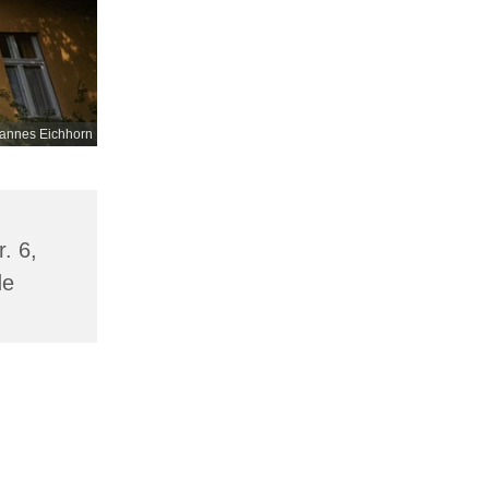
annes Eichhorn
. 6,
de