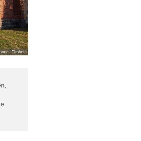
annes Eichhorn
en,
de