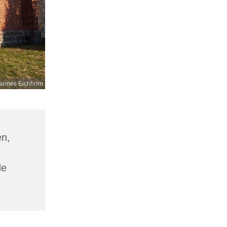
annes Eichhorn
en,
de