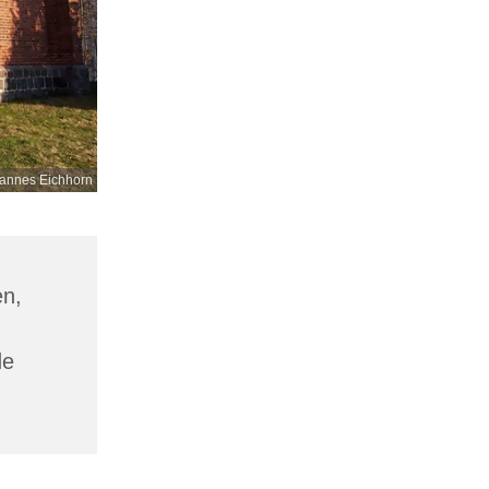
annes Eichhorn
en,
de