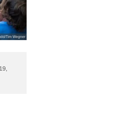
bild/Tim Wegner
19,