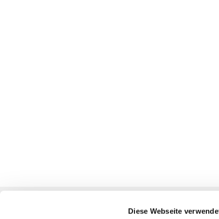
Ev. Kirchengemeinden
Diese Webseite verwende
Oberbarnim-Nikolai / Wriezen-Oderland / Alt