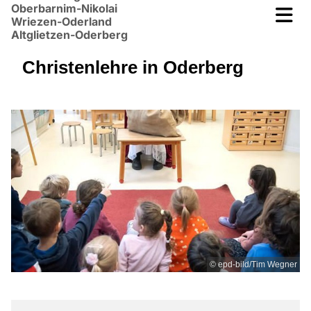
Oberbarnim-Nikolai
Wriezen-Oderland
Altglietzen-Oderberg
Christenlehre in Oderberg
© epd-bild/Tim Wegner