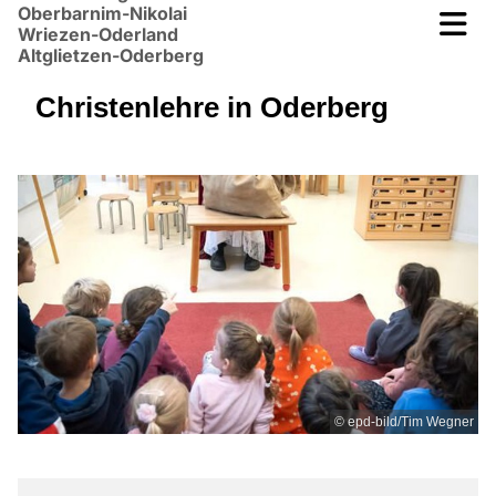
Oberbarnim-Nikolai
Wriezen-Oderland
Altglietzen-Oderberg
Christenlehre in Oderberg
© epd-bild/Tim Wegner