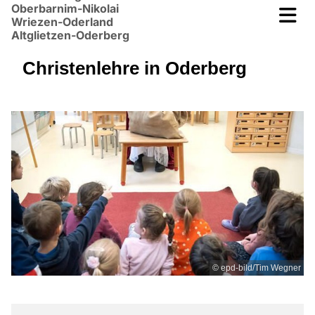
Oberbarnim-Nikolai
Wriezen-Oderland
Altglietzen-Oderberg
Christenlehre in Oderberg
© epd-bild/Tim Wegner