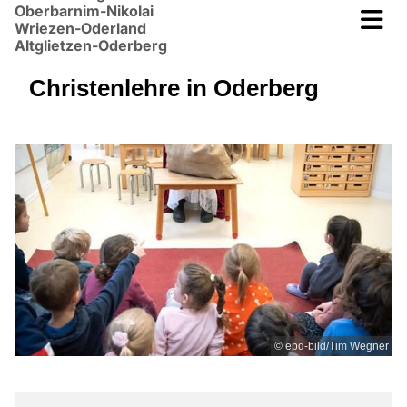
Oberbarnim-Nikolai
Wriezen-Oderland
Altglietzen-Oderberg
Christenlehre in Oderberg
© epd-bild/Tim Wegner