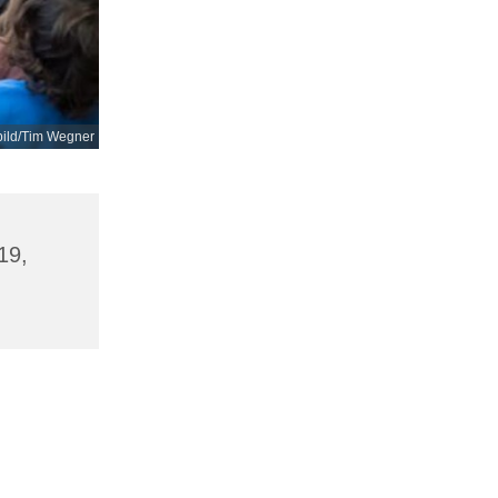
bild/Tim Wegner
19,