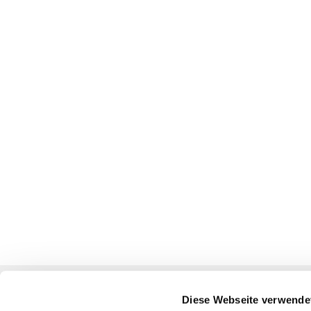
Ev. Kirchengemeinden
Diese Webseite verwende
Oberbarnim-Nikolai / Wriezen-Oderland / Alt