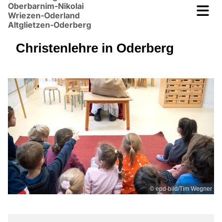
Oberbarnim-Nikolai
Wriezen-Oderland
Altglietzen-Oderberg
Christenlehre in Oderberg
© epd-bild/Tim Wegner