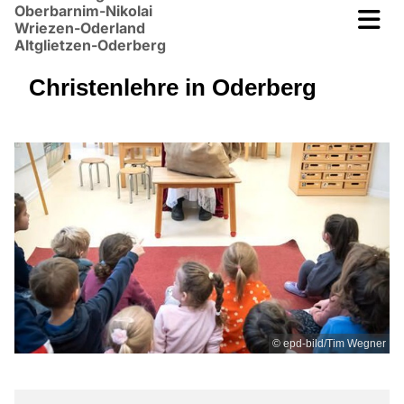
Oberbarnim-Nikolai
Wriezen-Oderland
Altglietzen-Oderberg
Christenlehre in Oderberg
© epd-bild/Tim Wegner