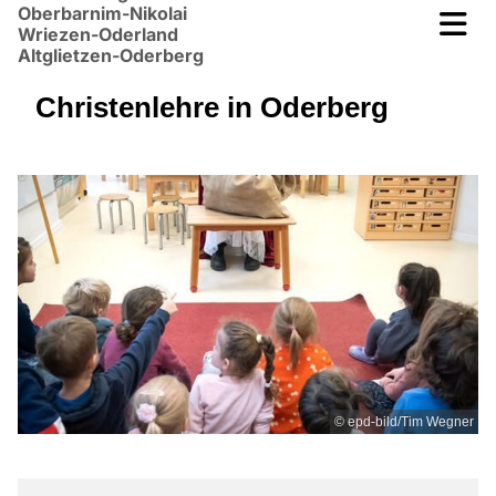
Oberbarnim-Nikolai
Wriezen-Oderland
Altglietzen-Oderberg
Christenlehre in Oderberg
© epd-bild/Tim Wegner