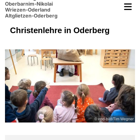
Oberbarnim-Nikolai
Wriezen-Oderland
Altglietzen-Oderberg
Christenlehre in Oderberg
© epd-bild/Tim Wegner