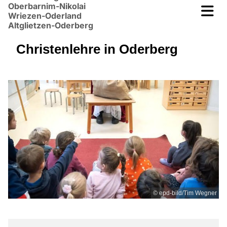
Oberbarnim-Nikolai
Wriezen-Oderland
Altglietzen-Oderberg
Christenlehre in Oderberg
© epd-bild/Tim Wegner