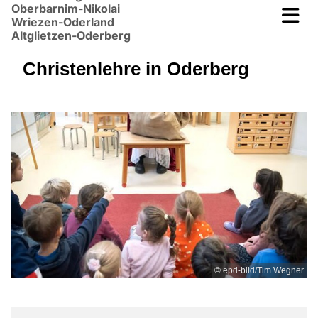
Oberbarnim-Nikolai
Wriezen-Oderland
Altglietzen-Oderberg
Christenlehre in Oderberg
© epd-bild/Tim Wegner