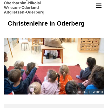
Oberbarnim-Nikolai
Wriezen-Oderland
Altglietzen-Oderberg
Christenlehre in Oderberg
© epd-bild/Tim Wegner