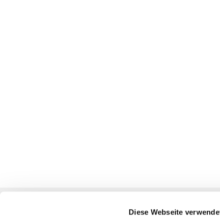
Ev. Kirchengemeinden
Diese Webseite verwende
Oberbarnim-Nikolai / Wriezen-Oderland / Alt