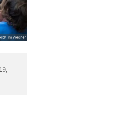
bild/Tim Wegner
19,