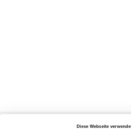
Ev. Kirchengemeinden
Diese Webseite verwende
Oberbarnim-Nikolai / Wriezen-Oderland / Alt