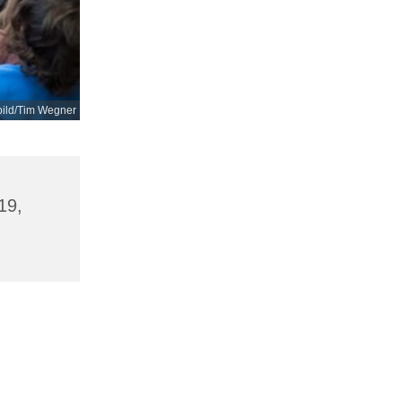
bild/Tim Wegner
19,