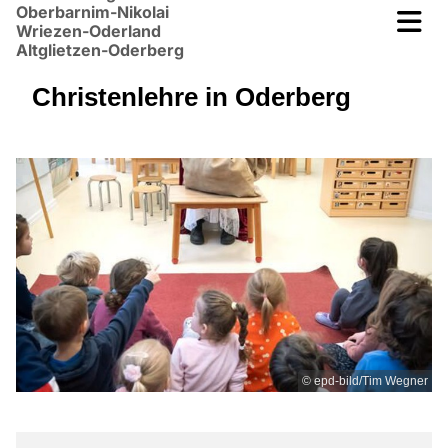
Oberbarnim-Nikolai
Wriezen-Oderland
Altglietzen-Oderberg
Christenlehre in Oderberg
© epd-bild/Tim Wegner