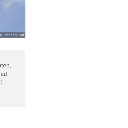
© Frieder Müller
aten,
Bad
OT