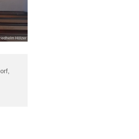
riedhelm Hölzer
orf,