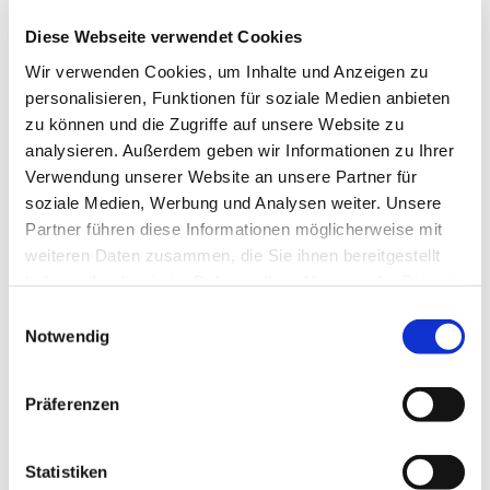
Diese Webseite verwendet Cookies
Wir verwenden Cookies, um Inhalte und Anzeigen zu
personalisieren, Funktionen für soziale Medien anbieten
© DRA/DEFA 2026
zu können und die Zugriffe auf unsere Website zu
analysieren. Außerdem geben wir Informationen zu Ihrer
KAI aus der KISTE
Verwendung unserer Website an unsere Partner für
soziale Medien, Werbung und Analysen weiter. Unsere
Der Besondere Filmabend "Kultur in den Kirchen"
Partner führen diese Informationen möglicherweise mit
Herzliche Einladung dazu.
weiteren Daten zusammen, die Sie ihnen bereitgestellt
haben oder die sie im Rahmen Ihrer Nutzung der Dienste
gesammelt haben.
Einwilligungsauswahl
Notwendig
Dies könnte Sie auch
Präferenzen
interessieren
Statistiken