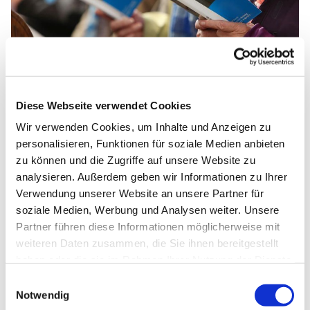
© Foto: epd-bild / Stephan Wallocha
Diese Webseite verwendet Cookies
Musikalischer Gottesdienst zum Sonntag
Wir verwenden Cookies, um Inhalte und Anzeigen zu
Kantate
personalisieren, Funktionen für soziale Medien anbieten
zu können und die Zugriffe auf unsere Website zu
Am Sonntag Kantate (18. Mai) erklingen in der
analysieren. Außerdem geben wir Informationen zu Ihrer
Marienkirche Wriezen wunderschöne Gesänge aus
Verwendung unserer Website an unsere Partner für
der Messe für Europa, u.a. Kyrie und Gloria. Unter der
soziale Medien, Werbung und Analysen weiter. Unsere
Leitung von Kirchenmusikerin Christiane Moritz wird
Partner führen diese Informationen möglicherweise mit
der Kirchenchor den Raum mit seinem Klang füllen.
weiteren Daten zusammen, die Sie ihnen bereitgestellt
Kantate, singt dem Herrn ein neues Lied - das ist das
haben oder die sie im Rahmen Ihrer Nutzung der Dienste
Thema dieses Sonntags, zu dem die
gesammelt haben.
Kirchengemeinde und der Chor herzlich einladen.
Einwilligungsauswahl
Denn Singen macht Freude und schenkt Kraft. Wir
Notwendig