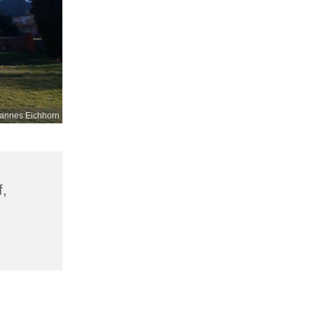
annes Eichhorn
f,